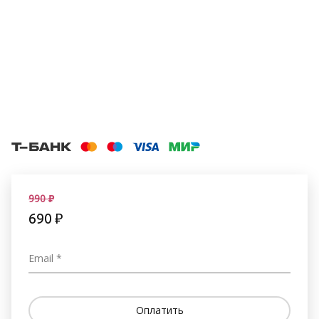
990 ₽
690
₽
Email